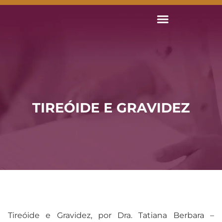
TIREÓIDE E GRAVIDEZ
Tireóide e Gravidez, por Dra. Tatiana Berbara –