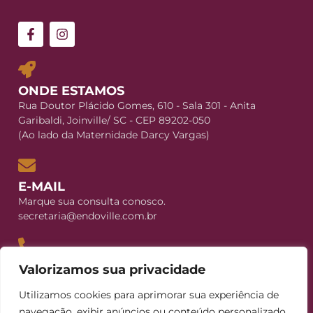
ONDE ESTAMOS
Rua Doutor Plácido Gomes, 610 - Sala 301 - Anita
Garibaldi, Joinville/ SC - CEP 89202-050
(Ao lado da Maternidade Darcy Vargas)
E-MAIL
Marque sua consulta conosco.
secretaria@endoville.com.br
CONTATO
Valorizamos sua privacidade
+55 (47) 3029-5258
Utilizamos cookies para aprimorar sua experiência de
+55 (47) 99235-8239
navegação, exibir anúncios ou conteúdo personalizado