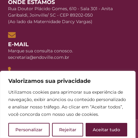
ONDE ESTAMOS
Rua Doutor Plácido Gomes, 610 - Sala 301 - Anita
Garibaldi, Joinville/ SC - CEP 89202-050
(Ao lado da Maternidade Darcy Vargas)
E-MAIL
Marque sua consulta conosco.
secretaria@endoville.com.br
CONTATO
Valorizamos sua privacidade
+55 (47) 3029-5258
Utilizamos cookies para aprimorar sua experiência de
+55 (47) 99235-8239
navegação, exibir anúncios ou conteúdo personalizado
e analisar nosso tráfego. Ao clicar em “Aceitar todos”,
você concorda com nosso uso de cookies.
Personalizar
Rejeitar
Aceitar tudo
Politica de Privacidade