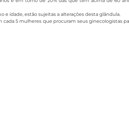
anos e em torno de 20% das que têm acima de 60 ano
 e idade, estão sujeitas a alterações desta glândula.
cada 5 mulheres que procuram seus ginecologistas para 