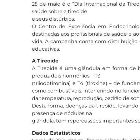
25 de maio é o “Dia Internacional da Tire
saúde sobre a tireoide
e seus distúrbios.
O Centro de Excelência em Endocrinolog
destinadas aos profissionais de saúde e ao
vida. A campanha conta com distribuição d
educativas.
A Tireoide
A Tireoide é uma glândula em forma de bo
produz dois hormônios – T3
(triiodotironina) e T4 (tiroxina) – de f
como combustíveis, interferindo no funcion
da temperatura, reprodução, padrão de so
Desta forma, doenças da tireoide, levando
presença de nódulos na
glândula, têm repercussões importantes so
Dados Estatísticos