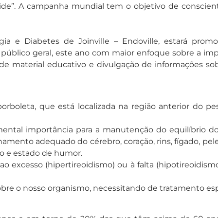
oide”. A campanha mundial tem o objetivo de conscienti
ia e Diabetes de Joinville – Endoville, estará prom
 público geral, este ano com maior enfoque sobre a imp
e material educativo e divulgação de informações sobr
rboleta, que está localizada na região anterior do pe
undamental importância para a manutenção do equilíbrio
amento adequado do cérebro, coração, rins, fígado, pel
no e estado de humor.
 ao excesso (hipertireoidismo) ou à falta (hipotireoidi
bre o nosso organismo, necessitando de tratamento esp