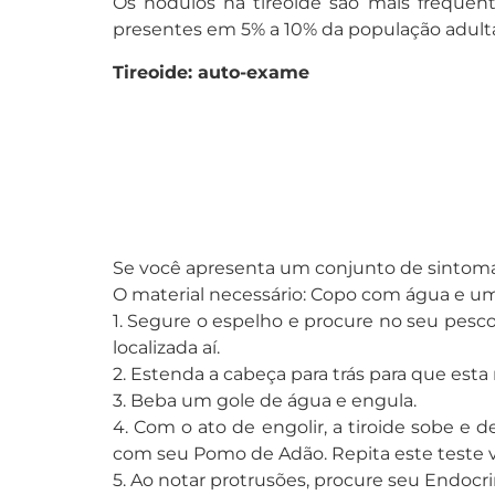
Os nódulos na tireoide são mais freque
presentes em 5% a 10% da população adulta
Tireoide: auto-exame
Se você apresenta um conjunto de sintomas
O material necessário: Copo com água e um 
1. Segure o espelho e procure no seu pes
localizada aí.
2. Estenda a cabeça para trás para que esta 
3. Beba um gole de água e engula.
4. Com o ato de engolir, a tiroide sobe e 
com seu Pomo de Adão. Repita este teste vá
5. Ao notar protrusões, procure seu Endocri