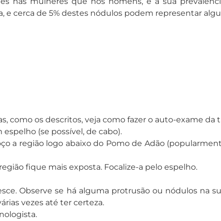
ntes nas mulheres que nos homens, e a sua prevalên
, e cerca de 5% destes nódulos podem representar algu
, como os descritos, veja como fazer o auto-exame da ti
espelho (se possível, de cabo).
coço a região logo abaixo do Pomo de Adão (popularment
região fique mais exposta. Focalize-a pelo espelho.
desce. Observe se há alguma protrusão ou nódulos na su
rias vezes até ter certeza.
nologista.