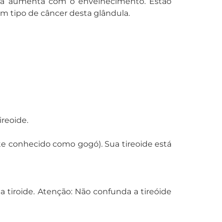
cia aumenta com o envelhecimento. Estão
m tipo de câncer desta glândula.
reoide.
e conhecido como gogó). Sua tireoide está
a tiroide. Atenção: Não confunda a tireóide