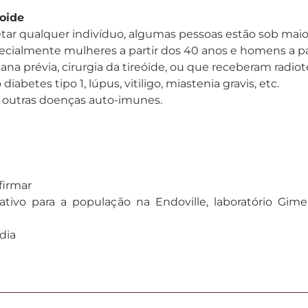
eoide
ar qualquer indivíduo, algumas pessoas estão sob maior 
ecialmente mulheres a partir dos 40 anos e homens a pa
iana prévia, cirurgia da tireóide, ou que receberam radi
betes tipo 1, lúpus, vitiligo, miastenia gravis, etc.
ou outras doenças auto-imunes.
nfirmar
ativo para a população na Endoville, laboratório Gime
dia