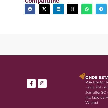
Compartilhe
ONDE EST
Rua Doutor P
- Sala 301 - A
Joinville/ SC
(Ao lado da 
Vargas)