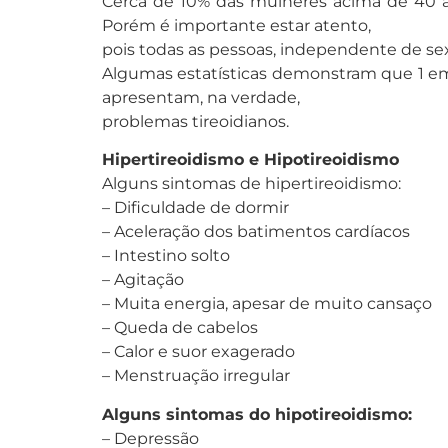
Cerca de 10% das mulheres acima de 40 
Porém é importante estar atento,
pois todas as pessoas, independente de sexo
Algumas estatísticas demonstram que 1 em 
apresentam, na verdade,
problemas tireoidianos.
Hipertireoidismo e Hipotireoidismo
Alguns sintomas de hipertireoidismo:
– Dificuldade de dormir
– Aceleração dos batimentos cardíacos
– Intestino solto
– Agitação
– Muita energia, apesar de muito cansaço
– Queda de cabelos
– Calor e suor exagerado
– Menstruação irregular
Alguns sintomas do hipotireoidismo:
– Depressão