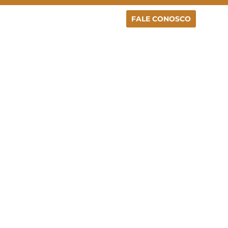
FALE CONOSCO
E
EXAMES
LINKS
 da Tireoide