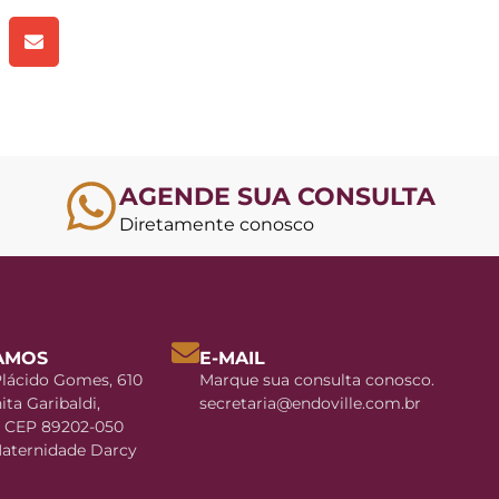
AGENDE SUA CONSULTA
Diretamente conosco
AMOS
E-MAIL
lácido Gomes, 610
Marque sua consulta conosco.
nita Garibaldi,
secretaria@endoville.com.br
 - CEP 89202-050
Maternidade Darcy