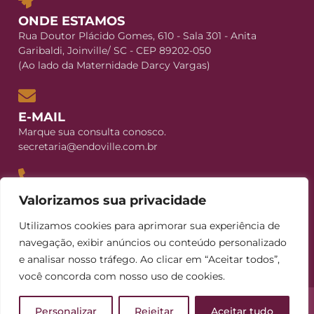
ONDE ESTAMOS
Rua Doutor Plácido Gomes, 610 - Sala 301 - Anita
Garibaldi, Joinville/ SC - CEP 89202-050
(Ao lado da Maternidade Darcy Vargas)
E-MAIL
Marque sua consulta conosco.
secretaria@endoville.com.br
CONTATO
Valorizamos sua privacidade
+55 (47) 3029-5258
Utilizamos cookies para aprimorar sua experiência de
+55 (47) 99235-8239
navegação, exibir anúncios ou conteúdo personalizado
e analisar nosso tráfego. Ao clicar em “Aceitar todos”,
você concorda com nosso uso de cookies.
Personalizar
Rejeitar
Aceitar tudo